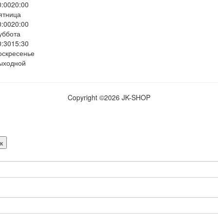
0:00
20:00
ятница
0:00
20:00
уббота
0:30
15:30
оскресенье
ыходной
Copyright ©
2026 JK-SHOP