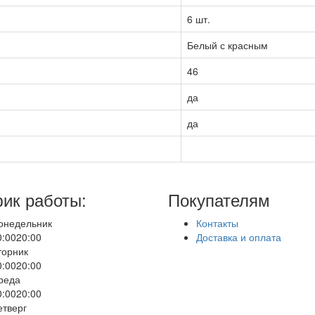
6 шт.
Белый с красным
46
да
да
ик работы:
Покупателям
онедельник
Контакты
0:00
20:00
Доставка и оплата
торник
0:00
20:00
реда
0:00
20:00
етверг