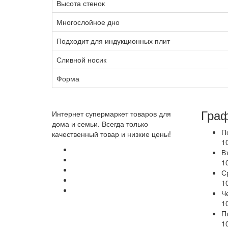
Высота стенок
Многослойное дно
Подходит для индукционных плит
Сливной носик
Форма
Граф
Интернет супермаркет товаров для
дома и семьи. Всегда только
П
качественный товар и низкие цены!
1
В
1
С
1
Ч
1
П
1