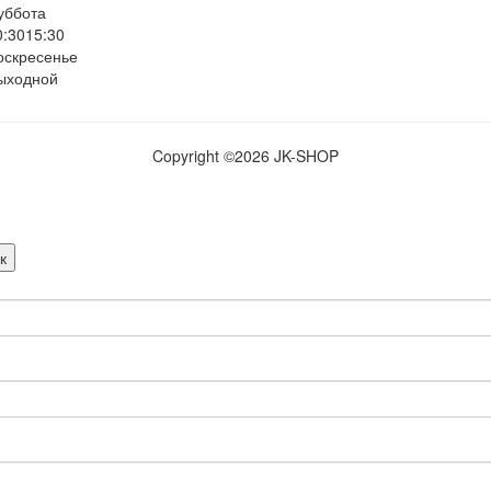
уббота
0:30
15:30
оскресенье
ыходной
Copyright ©
2026 JK-SHOP