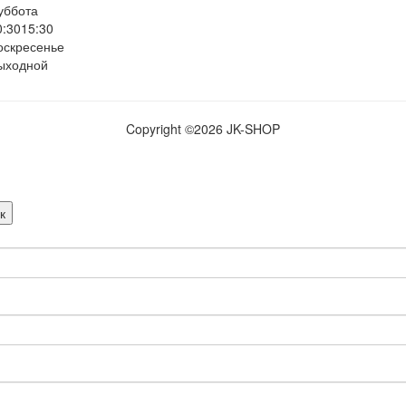
уббота
0:30
15:30
оскресенье
ыходной
Copyright ©
2026 JK-SHOP