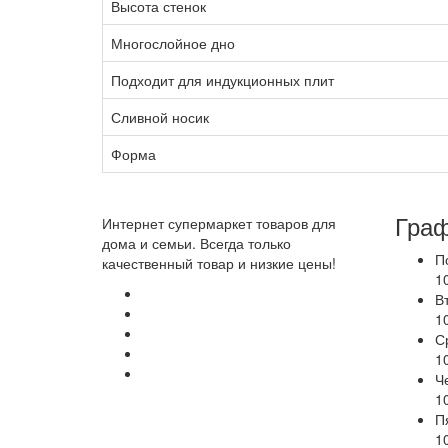
Высота стенок
Многослойное дно
Подходит для индукционных плит
Сливной носик
Форма
Граф
Интернет супермаркет товаров для
дома и семьи. Всегда только
П
качественный товар и низкие цены!
1
В
1
С
1
Ч
1
П
1