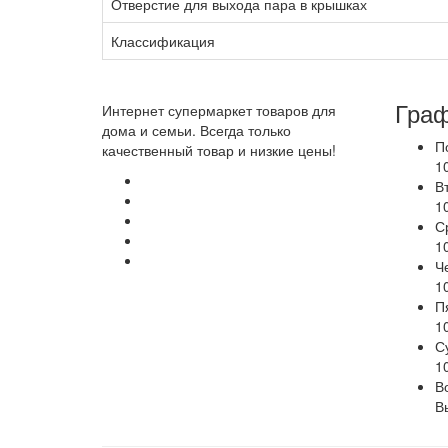
Отверстие для выхода пара в крышках
Классификация
Граф
Интернет супермаркет товаров для
дома и семьи. Всегда только
П
качественный товар и низкие цены!
1
В
1
С
1
Ч
1
П
1
С
1
В
В