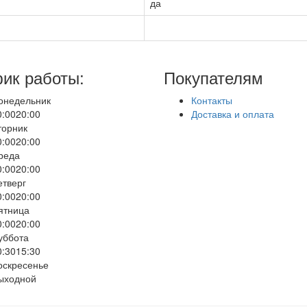
да
ик работы:
Покупателям
онедельник
Контакты
0:00
20:00
Доставка и оплата
торник
0:00
20:00
реда
0:00
20:00
етверг
0:00
20:00
ятница
0:00
20:00
уббота
0:30
15:30
оскресенье
ыходной