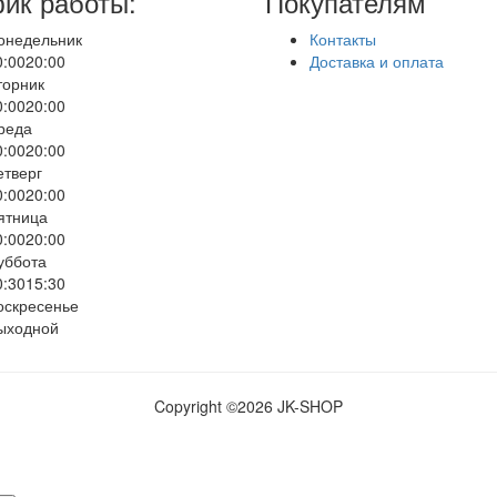
ик работы:
Покупателям
онедельник
Контакты
0:00
20:00
Доставка и оплата
торник
0:00
20:00
реда
0:00
20:00
етверг
0:00
20:00
ятница
0:00
20:00
уббота
0:30
15:30
оскресенье
ыходной
Copyright ©
2026 JK-SHOP