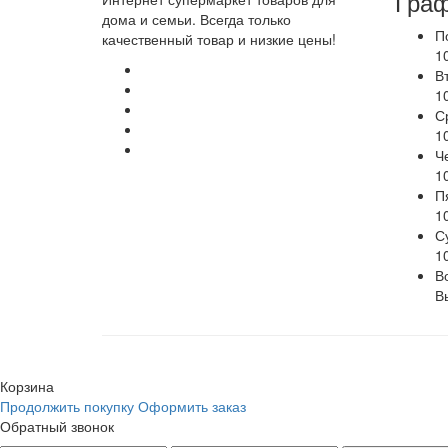
Граф
дома и семьи. Всегда только
П
качественный товар и низкие цены!
1
В
1
С
1
Ч
1
П
1
С
1
В
В
Корзина
Продолжить покупку
Оформить заказ
Обратный звонок