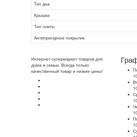
Тип дна
Крышка
Тип плиты
Антипригарное покрытие
Граф
Интернет супермаркет товаров для
дома и семьи. Всегда только
П
качественный товар и низкие цены!
1
В
1
С
1
Ч
1
П
1
С