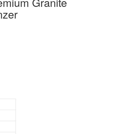
emium Granite
nzer