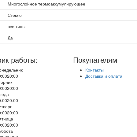
Многослойное термоаккумулирующее
Стекло
все типы
Да
ик работы:
Покупателям
онедельник
Контакты
0:00
20:00
Доставка и оплата
торник
0:00
20:00
реда
0:00
20:00
етверг
0:00
20:00
ятница
0:00
20:00
уббота